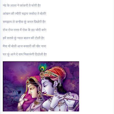
नंद के लाला ने कांकरी ते फोरी है!!
आंखन की त्यौरी चढ़ाय जसोदा ते बोलीं!
समझाय ले कन्हैया कूं करत छिछोरी है!!
रोज रोज रस्ता में रोक कें हठ जोरी करे!
हमें सतावे कूं ग्वाल बालन की टोली है!!
मैया यों बोली आज बनवारी की खैर नाय!
घर कूं आने दे वाय निकारूंगी ठिठोली है!!