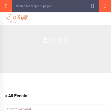
Skip
to
content
Events
Home
« All Events
This event has passed.