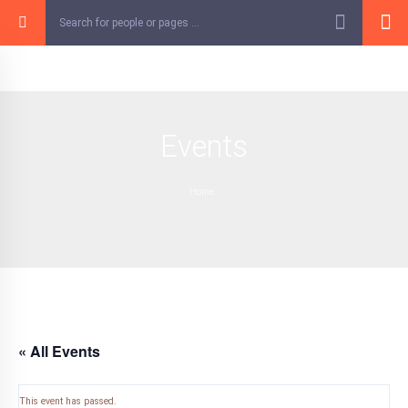
Skip
to
content
Events
Home
« All Events
This event has passed.