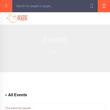
Skip
to
content
Events
Home
« All Events
This event has passed.