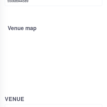
55068944589
Venue map
VENUE