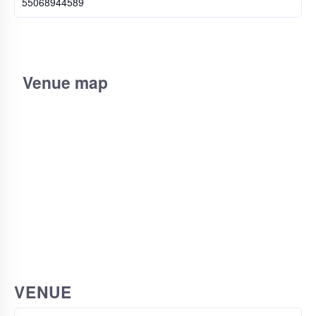
55068944589
Venue map
VENUE