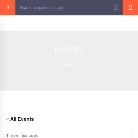
Skip
to
content
Events
Home
« All Events
This event has passed.