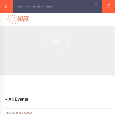
Skip
to
content
Events
Home
« All Events
This event has passed.