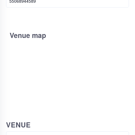
55068944589
Venue map
VENUE