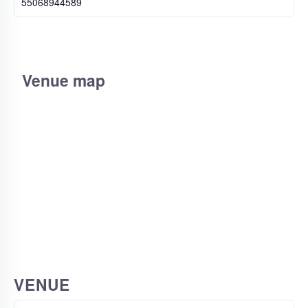
55068944589
Venue map
VENUE