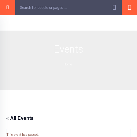
Skip
to
content
Events
Home
« All Events
This event has passed.