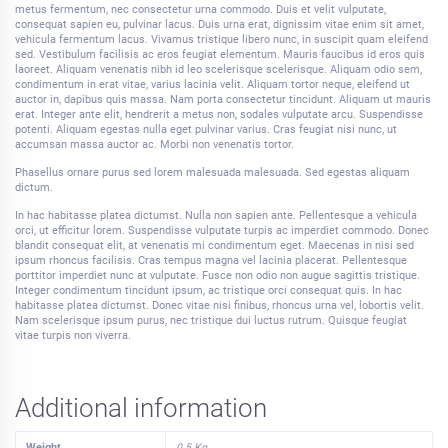
metus fermentum, nec consectetur urna commodo. Duis et velit vulputate,
consequat sapien eu, pulvinar lacus. Duis urna erat, dignissim vitae enim sit amet,
vehicula fermentum lacus. Vivamus tristique libero nunc, in suscipit quam eleifend
sed. Vestibulum facilisis ac eros feugiat elementum. Mauris faucibus id eros quis
laoreet. Aliquam venenatis nibh id leo scelerisque scelerisque. Aliquam odio sem,
condimentum in erat vitae, varius lacinia velit. Aliquam tortor neque, eleifend ut
auctor in, dapibus quis massa. Nam porta consectetur tincidunt. Aliquam ut mauris
erat. Integer ante elit, hendrerit a metus non, sodales vulputate arcu. Suspendisse
potenti. Aliquam egestas nulla eget pulvinar varius. Cras feugiat nisi nunc, ut
accumsan massa auctor ac. Morbi non venenatis tortor.
Phasellus ornare purus sed lorem malesuada malesuada. Sed egestas aliquam
dictum.
In hac habitasse platea dictumst. Nulla non sapien ante. Pellentesque a vehicula
orci, ut efficitur lorem. Suspendisse vulputate turpis ac imperdiet commodo. Donec
blandit consequat elit, at venenatis mi condimentum eget. Maecenas in nisi sed
ipsum rhoncus facilisis. Cras tempus magna vel lacinia placerat. Pellentesque
porttitor imperdiet nunc at vulputate. Fusce non odio non augue sagittis tristique.
Integer condimentum tincidunt ipsum, ac tristique orci consequat quis. In hac
habitasse platea dictumst. Donec vitae nisi finibus, rhoncus urna vel, lobortis velit.
Nam scelerisque ipsum purus, nec tristique dui luctus rutrum. Quisque feugiat
vitae turpis non viverra.
Additional information
Weight
0.5 Kg