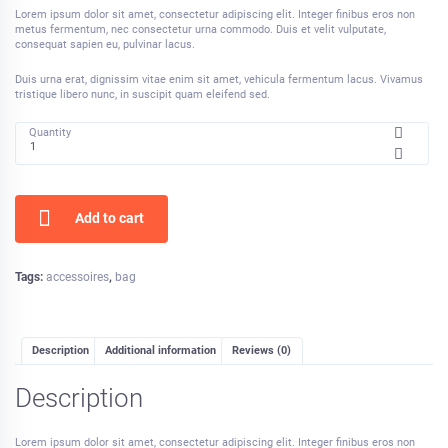
price
price
Lorem ipsum dolor sit amet, consectetur adipiscing elit. Integer finibus eros non
was:
is:
metus fermentum, nec consectetur urna commodo. Duis et velit vulputate,
consequat sapien eu, pulvinar lacus.
£70.00.
£39.00.
Duis urna erat, dignissim vitae enim sit amet, vehicula fermentum lacus. Vivamus
tristique libero nunc, in suscipit quam eleifend sed.
Quantity
Add to cart
Tags:
accessoires
,
bag
Description
Additional information
Reviews (0)
Description
Lorem ipsum dolor sit amet, consectetur adipiscing elit. Integer finibus eros non