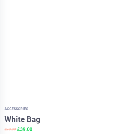
ACCESSORIES
White Bag
Original
Current
£
39.00
£
70.00